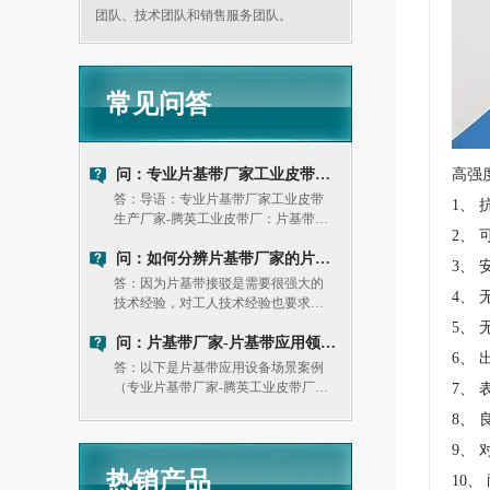
团队、技术团队和销售服务团队。
常见问答
问：专业片基带厂家工业皮带生产厂家：片基带和同步带优缺点对比
高强
答：导语：专业片基带厂家工业皮带
1、
生产厂家-腾英工业皮带厂：片基带和
2、 
同步带区别是什幺？平皮带片基带的
传动效率略低。平皮带片基带的负载
问：如何分辨片基带厂家的片基带质量好坏？
3、
能力相对较弱。（二）同步带：优
答：因为片基带接驳是需要很强大的
4、
势：1. 传动精度高：能保证准确的同
技术经验，对工人技术经验也要求较
步传动。
高，生产年限越长的片基带厂家一般
5、
技术累积好，工人经验丰富。目前市
问：片基带厂家-片基带应用领域及使用注意事项
6、
面上的片基带接驳设备还是很多的，
答：以下是片基带应用设备场景案例
很多不同品牌不同型号。
（专业片基带厂家-腾英工业皮带厂片
7、
基带应用案例）： 在不同的应用领域
8、
中，片基带可以根据具体的需求和工
况进行定制，以确保其能够满足传动
9、
和输送的要求。
热销产品
10