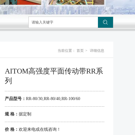
当前位置：
首页
>
详细信息
AITOM高强度平面传动带RR系
列
产品型号：
RR-80/30,RR-80/40,RR-100/60
规 格：
据定制
价 格：
欢迎来电或在线咨询！