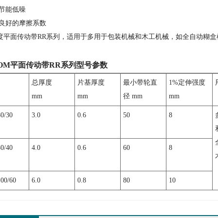
 节能低噪
、 良好的摩擦系数
度平面传动带RR系列，适用于多用于包装机械和木工机械，如全自动糊盒
TOM平面传动带RR系列型号参数
总厚度
片基厚度
最小带轮直
1%定伸强度
mm
mm
径 mm
mm
0/30
3.0
0.6
50
8
同步带
橡胶同步带
聚
0/40
4.0
0.6
60
8
00/60
6.0
0.8
80
10