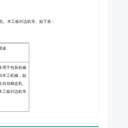
机、木工板封边机等。如下表：
用途
多用于包装机械
氨酯同步带T10
平面传动带（型号全）
和木工机械，如
全自动糊盒机、
木工板封边机等