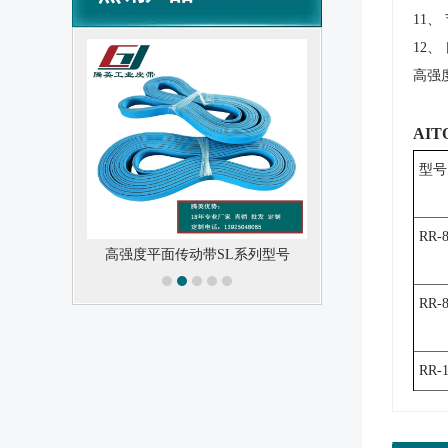
11、
12
高强
AI
型号
RR-8
全）
高强度平面传动带SL系列型号
PU
RR-8
RR-1